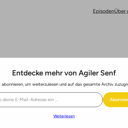
Episoden
Über 
hler — Agile 
Entdecke mehr von Agiler Senf
chees
t abonnieren, um weiterzulesen und auf das gesamte Archiv zuzugre
Abonnie
Weiterlesen