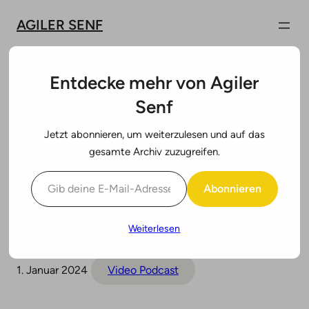
Zum
AGILER SENF
Inhalt
springen
Entdecke mehr von Agiler
Senf
#42: Holger Neinhaus
Jetzt abonnieren, um weiterzulesen und auf das
— Agile
gesamte Archiv zuzugreifen.
Gib deine E-Mail-Adresse ein ...
Transformationen aus
Abonnieren
Beratersicht
Weiterlesen
1. Januar 2024
Video Podcast