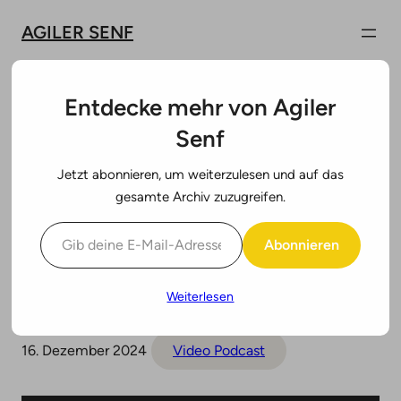
Zum
AGILER SENF
Inhalt
springen
Entdecke mehr von Agiler
Senf
#85: Christian Dürre —
Jetzt abonnieren, um weiterzulesen und auf das
Servant Leadership:
gesamte Archiv zuzugreifen.
Gib deine E-Mail-Adresse ein ...
Hype oder echte
Abonnieren
Führungsphilosophie?
Weiterlesen
16. Dezember 2024
Video Podcast