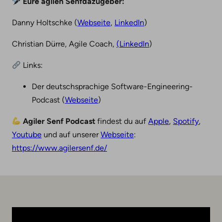
Eure agilen Senfdazugeber:
Danny Holtschke (
Webseite
,
LinkedIn
)
Christian Dürre⁠⁠, Agile Coach,
⁠⁠(LinkedIn
)
Links:
Der deutschsprachige Software-Engineering-
Podcast (
Webseite
)
Agiler Senf Podcast
findest du auf
Apple
,
Spotify
,
Youtube
und auf unserer
Webseite
:
https://www.agilersenf.de/