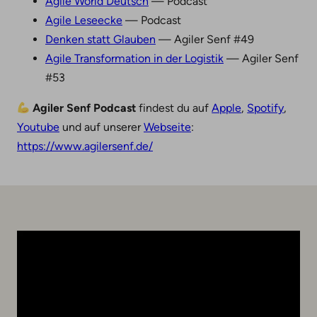
Agile World Deutsch
— Podcast
Agile Leseecke
— Podcast
Denken statt Glauben
— Agiler Senf #49
Agile Transformation in der Logistik
— Agiler Senf
#53
Agiler Senf Podcast
findest du auf
Apple
,
Spotify
,
Youtube
und auf unserer
Webseite
:
https://www.agilersenf.de/