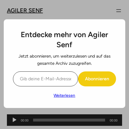
Zum
AGILER SENF
Inhalt
springen
Entdecke mehr von Agiler
Senf
#61: Dr. Miriam Sasse —
Jetzt abonnieren, um weiterzulesen und auf das
Agile Missions
gesamte Archiv zuzugreifen.
Gib deine E-Mail-Adresse ein ...
Impossible
Abonnieren
Weiterlesen
20. Mai 2024
Video Podcast
Audio-
00:00
00:00
Player